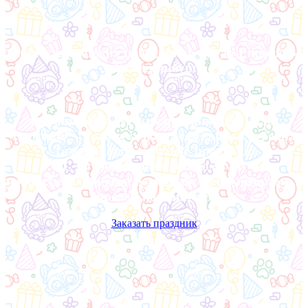
Агентство детских праздников «Чудо-Енотики»
в Екатеринбурге
Организация детских праздников “Чудо-
Енотики” – готова создать для вашего ребенка
самый незабываемый праздник
С потрясающими костюмами;
профессиональными ведущими – аниматорами в
городе Екатеринбург
Заказать праздник