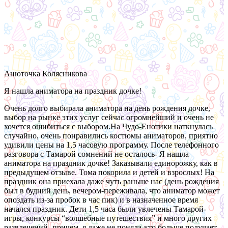
Анюточка Колясникова
Я нашла аниматора на праздник дочке!
Очень долго выбирала аниматора на день рождения дочке,
выбор на рынке этих услуг сейчас огромнейший и очень не
хочется ошибиться с выбором.На Чудо-Енотики наткнулась
случайно, очень понравились костюмы аниматоров, приятно
удивили цены на 1,5 часовую программу. После телефонного
разговора с Тамарой сомнений не осталось- Я нашла
аниматора на праздник дочке! Заказывали единорожку, как в
предыдущем отзыве. Тома покорила и детей и взрослых! На
праздник она приехала даже чуть раньше нас (день рождения
был в будний день, вечером-переживала, что аниматор может
опоздать из-за пробок в час пик) и в назначенное время
начался праздник. Дети 1,5 часа были увлечены Тамарой-
игры, конкурсы “волшебные путешествия” и много других
развлечений- причем, я даже не поняла-кто больше получает