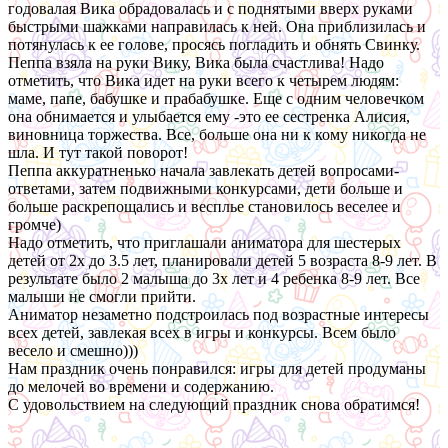
годовалая Вика обрадовалась и с поднятыми вверх руками
быстрыми шажками направилась к ней. Она приблизилась и
потянулась к ее голове, просясь погладить и обнять Свинку.
Пеппа взяла на руки Вику, Вика была счастлива! Надо
отметить, что Вика идет на руки всего к четырем людям:
маме, папе, бабушке и прабабушке. Еще с одним человечком
она обнимается и улыбается ему -это ее сестренка Алисия,
виновница торжества. Все, больше она ни к кому никогда не
шла. И тут такой поворот!
Пеппа аккуратненько начала завлекать детей вопросами-
ответами, затем подвижными конкурсами, дети больше и
больше раскрепощались и весплье становилось веселее и
громче)
Надо отметить, что приглашали аниматора для шестерых
детей от 2х до 3.5 лет, планировали детей 5 возраста 8-9 лет. В
результате было 2 малыша до 3х лет и 4 ребенка 8-9 лет. Все
малыши не смогли прийти.
Аниматор незаметно подстроилась под возрастные интересы
всех детей, завлекая всех в игры и конкурсы. Всем было
весело и смешно)))
Нам праздник очень понравился: игры для детей продуманы
до мелочей во времени и содержанию.
С удовольствием на следующий праздник снова обратимся!