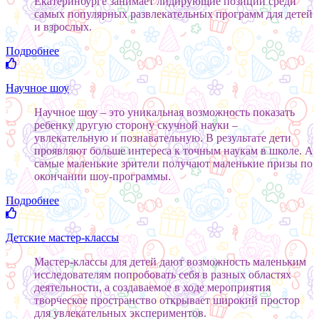
Екатеринбурге занимает лидирующие позиции среди
самых популярных развлекательных программ для детей
и взрослых.
Подробнее
Научное шоу
Научное шоу – это уникальная возможность показать
ребенку другую сторону скучной науки –
увлекательную и познавательную. В результате дети
проявляют больше интереса к точным наукам в школе. А
самые маленькие зрители получают маленькие призы по
окончании шоу-программы.
Подробнее
Детские мастер-классы
Мастер-классы для детей дают возможность маленьким
исследователям попробовать себя в разных областях
деятельности, а создаваемое в ходе мероприятия
творческое пространство открывает широкий простор
для увлекательных экспериментов.