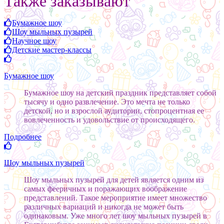
Также заказывают
Бумажное шоу
Шоу мыльных пузырей
Научное шоу
Детские мастер-классы
Бумажное шоу
Бумажное шоу на детский праздник представляет собой
тысячу и одно развлечение. Это мечта не только
детской, но и взрослой аудитории, стопроцентная ее
вовлеченность и удовольствие от происходящего.
Подробнее
Шоу мыльных пузырей
Шоу мыльных пузырей для детей является одним из
самых фееричных и поражающих воображение
представлений. Такое мероприятие имеет множество
различных вариаций и никогда не может быть
одинаковым. Уже много лет шоу мыльных пузырей в