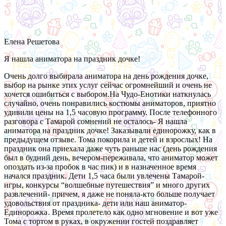
Елена Решетова
Я нашла аниматора на праздник дочке!
Очень долго выбирала аниматора на день рождения дочке,
выбор на рынке этих услуг сейчас огромнейший и очень не
хочется ошибиться с выбором.На Чудо-Енотики наткнулась
случайно, очень понравились костюмы аниматоров, приятно
удивили цены на 1,5 часовую программу. После телефонного
разговора с Тамарой сомнений не осталось- Я нашла
аниматора на праздник дочке! Заказывали единорожку, как в
предыдущем отзыве. Тома покорила и детей и взрослых! На
праздник она приехала даже чуть раньше нас (день рождения
был в будний день, вечером-переживала, что аниматор может
опоздать из-за пробок в час пик) и в назначенное время
начался праздник. Дети 1,5 часа были увлечены Тамарой-
игры, конкурсы “волшебные путешествия” и много других
развлечений- причем, я даже не поняла-кто больше получает
удовольствия от праздника- дети или наш аниматор-
Единорожка
. Время пролетело как одно мгновение и вот уже
Тома с тортом в руках, в окружении гостей поздравляет