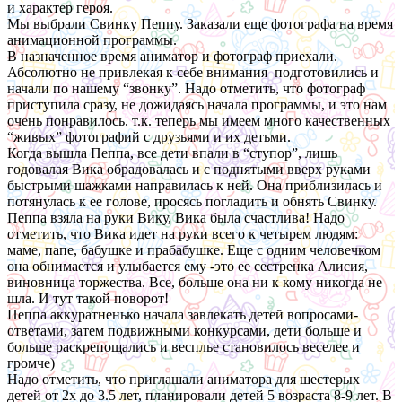
и характер героя.
Мы выбрали Свинку Пеппу. Заказали еще фотографа на время
анимационной программы.
В назначенное время аниматор и фотограф приехали.
Абсолютно не привлекая к себе внимания подготовились и
начали по нашему “звонку”. Надо отметить, что фотограф
приступила сразу, не дожидаясь начала программы, и это нам
очень понравилось. т.к. теперь мы имеем много качественных
“живых” фотографий с друзьями и их детьми.
Когда вышла Пеппа, все дети впали в “ступор”, лишь
годовалая Вика обрадовалась и с поднятыми вверх руками
быстрыми шажками направилась к ней. Она приблизилась и
потянулась к ее голове, просясь погладить и обнять Свинку.
Пеппа взяла на руки Вику, Вика была счастлива! Надо
отметить, что Вика идет на руки всего к четырем людям:
маме, папе, бабушке и прабабушке. Еще с одним человечком
она обнимается и улыбается ему -это ее сестренка Алисия,
виновница торжества. Все, больше она ни к кому никогда не
шла. И тут такой поворот!
Пеппа аккуратненько начала завлекать детей вопросами-
ответами, затем подвижными конкурсами, дети больше и
больше раскрепощались и весплье становилось веселее и
громче)
Надо отметить, что приглашали аниматора для шестерых
детей от 2х до 3.5 лет, планировали детей 5 возраста 8-9 лет. В